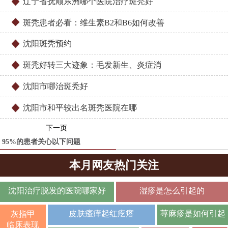
辽宁省抚顺东洲哪个医院治疗斑秃好
斑秃患者必看：维生素B2和B6如何改善
沈阳斑秃预约
斑秃好转三大迹象：毛发新生、炎症消
沈阳市哪治斑秃好
沈阳市和平较出名斑秃医院在哪
下一页
95%的患者关心以下问题
本月网友热门关注
沈阳治疗脱发的医院哪家好
湿疹是怎么引起的
皮肤瘙痒起红疙瘩
荨麻疹是如何引起
灰指甲
临床表现